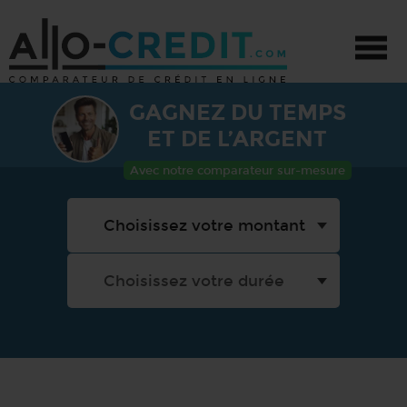
GAGNEZ DU TEMPS
CRÉDIT - TOUS PROJETS
ET DE L’ARGENT
CRÉDIT AUTO
Avec notre comparateur sur-mesure
CRÉDIT TRAVAUX
PRÊT PERSONNEL
PROMOTIONS