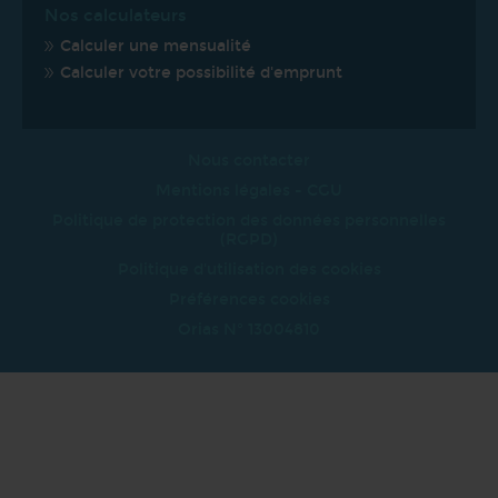
Nos calculateurs
Calculer une mensualité
Calculer votre possibilité d'emprunt
Nous contacter
Mentions légales - CGU
Politique de protection des données personnelles
(RGPD)
Politique d'utilisation des cookies
Préférences cookies
Orias N° 13004810