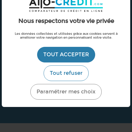
Nous respectons votre vie privée
Comparez les offres
Les données collectées et utilisées grâce aux cookies servent à
qui correspondent à votre besoin
améliorer votre navigation en personnalisant votre visite.
TOUT ACCEPTER
Tout refuser
Economisez !
Paramétrer mes choix
en seulement 4 minutes !