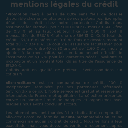
mentions légales du crédit
*
Promotion Taeg à partir de 0,9% sans frais de dossier
disponible chez un ou plusieurs de nos partenaires. Exemple:
détails du crédit chez notre partenaire Cofidis (hors
assurance facultative) : pour 7 000 € sur 12 mois au TAEG fixe
de 0,9 % et au taux débiteur fixe de 0,90 %, soit 11
mensualités de 586,18 € et une de 586,13 €. Coût total du
crédit : 34,11 € d’intérêts et 0 € de frais de dossier, montant
total dû : 7 034,11 €. Le coût de l'assurance facultative* pour
un emprunteur entre 40 et 60 ans est de 12,60 € par mois, à
ajouter à la mensualité; soit un taux annuel effectif de
l'assurance de 4,06 % pour les garanties décès, invalidité et
incapacité et un montant total dû au titre de l'assurance de
151,20 €.
Cofidis agit en qualité de prêteur. *Voir conditions sur
cofidis.fr
allo-credit.com
est un comparateur de crédits 100 %
indépendant, rémunéré par ses partenaires référencés
(environ dix à ce jour). Notre service est
gratuit
et réservé aux
internautes de France métropolitaine. La sélection présentée
couvre un nombre limité de banques et organismes avec
lesquels nous avons conclu un accord.
Les informations sont fournies à titre indicatif et comparatif :
allo-credit.com ne formule
aucune recommandation
et ne
commercialise
aucun contrat
de crédit. Nous veillons à leur
exactitude, mais vous devez les vérifier directement auprès