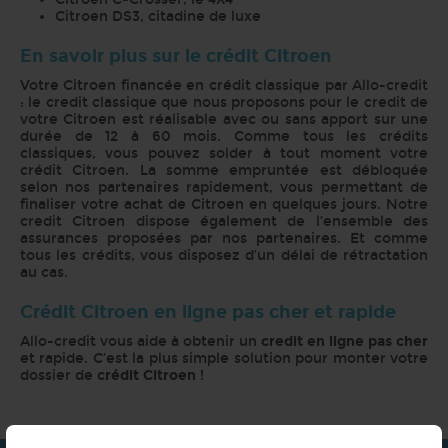
Citroen DS3, citadine de luxe
En savoir plus sur le crédit Citroen
Votre Citroen financée en crédit classique par Allo-credit
: le credit classique que nous proposons pour le credit de
votre Citroen est réalisable avec ou sans apport sur une
durée de 12 à 60 mois. Comme tous les crédits
classiques, vous pouvez solder à tout moment votre
crédit Citroen. La somme empruntée est débloquée
selon nos partenaires rapidement, vous permettant de
finaliser votre achat de Citroen en quelques jours. Notre
credit Citroen dispose également de l’ensemble des
assurances proposées par nos partenaires. Et comme
tous les crédits, vous disposez d’un délai de rétractation
au cas.
Crédit Citroen en ligne pas cher et rapide
Allo-credit vous aide à obtenir un
credit en ligne pas cher
et rapide. C’est la plus simple solution pour monter votre
dossier de
crédit Citroen
!