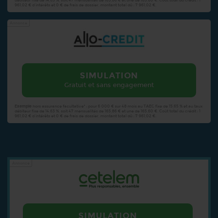
débiteur fixe de 14,63 %, soit 47 mensualités de 165,86 € et une de 165,60 €. Coût total du crédit : 1
961,02 € d’intérêts et 0 € de frais de dossier, montant total dû : 7 961,02 €.
Annonce
SIMULATION
Gratuit et sans engagement
Exemple
hors assurance facultative* : pour 6 000 € sur 48 mois au TAEG fixe de 15,65 % et au taux
débiteur fixe de 14,63 %, soit 47 mensualités de 165,86 € et une de 165,60 €. Coût total du crédit : 1
961,02 € d’intérêts et 0 € de frais de dossier, montant total dû : 7 961,02 €.
Annonce
SIMULATION