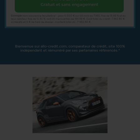
Gratuit et sans engagement
Exemple
hors assurance facultative* : pour 6 000 € sur 48 mois au TAEG fixe de 15,66 % et au
taux débiteur fixe de 14,64 %, soit 48 mensualités de 165,89 €. Coût total du crédit : 1 962,80 €
d’intérêts et 0 € de frais de dossier, montant total dû : 7 962,80 €.
Bienvenue sur allo-credit.com, comparateur de crédit, site 100%
indépendant et rémunéré par ses partenaires référencés.*