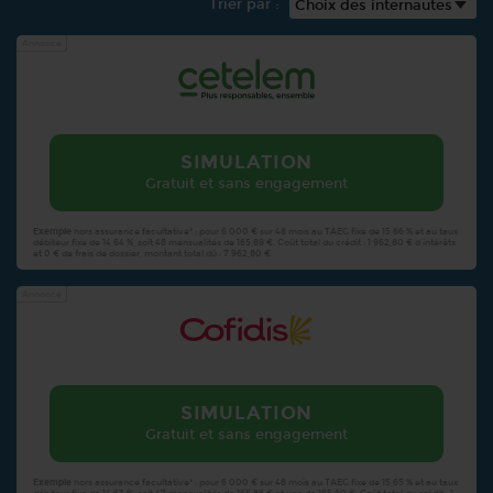
Trier par :
Annonce
SIMULATION
Gratuit et sans engagement
Exemple
hors assurance facultative* : pour 6 000 € sur 48 mois au TAEG fixe de 15,66 % et au taux
débiteur fixe de 14,64 %, soit 48 mensualités de 165,89 €. Coût total du crédit : 1 962,80 € d’intérêts
et 0 € de frais de dossier, montant total dû : 7 962,80 €.
Annonce
SIMULATION
Gratuit et sans engagement
Exemple
hors assurance facultative* : pour 6 000 € sur 48 mois au TAEG fixe de 15,65 % et au taux