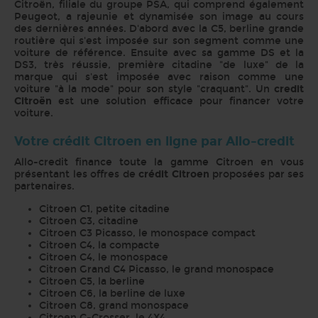
Citroën, filiale du groupe PSA, qui comprend également
Peugeot, a rajeunie et dynamisée son image au cours
des dernières années. D'abord avec la C5, berline grande
routière qui s'est imposée sur son segment comme une
voiture de référence. Ensuite avec sa gamme DS et la
DS3, très réussie, première citadine "de luxe" de la
marque qui s'est imposée avec raison comme une
voiture "à la mode" pour son style "craquant". Un
credit
Citroën
est une solution efficace pour financer votre
voiture.
Votre crédit Citroen en ligne par Allo-credit
Allo-credit finance toute la gamme Citroen en vous
présentant les offres de
crédit Citroen
proposées par ses
partenaires.
Citroen C1, petite citadine
Citroen C3, citadine
Citroen C3 Picasso, le monospace compact
Citroen C4, la compacte
Citroen C4, le monospace
Citroen Grand C4 Picasso, le grand monospace
Citroen C5, la berline
Citroen C6, la berline de luxe
Citroen C8, grand monospace
Citroen C-Crosser, le 4X4