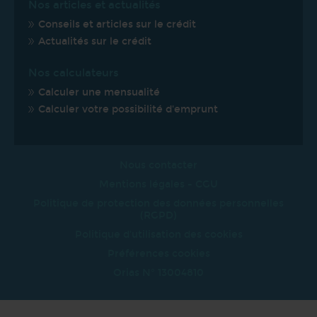
Nos articles et actualités
Conseils et articles sur le crédit
Actualités sur le crédit
Nos calculateurs
Calculer une mensualité
Calculer votre possibilité d'emprunt
Nous contacter
Mentions légales - CGU
Politique de protection des données personnelles
(RGPD)
Politique d'utilisation des cookies
Préférences cookies
Orias N° 13004810