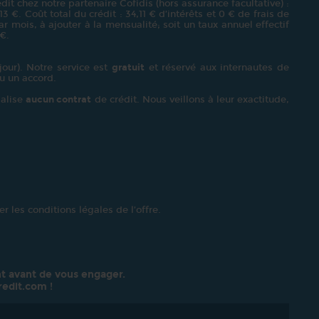
it chez notre partenaire Cofidis (hors assurance facultative) :
€. Coût total du crédit : 34,11 € d’intérêts et 0 € de frais de
r mois, à ajouter à la mensualité; soit un taux annuel effectif
 €.
our). Notre service est
gratuit
et réservé aux internautes de
u un accord.
alise
aucun contrat
de crédit. Nous veillons à leur exactitude,
r les conditions légales de l’offre.
t avant de vous engager.
redit.com
!