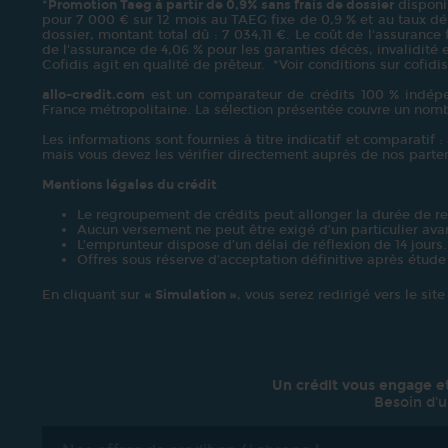
*
Promotion Taeg à partir de 0,9% sans frais de dossier
disponib
pour 7 000 € sur 12 mois au TAEG fixe de 0,9 % et au taux débi
dossier, montant total dû : 7 034,11 €. Le coût de l'assurance
de l'assurance de 4,06 % pour les garanties décès, invalidité e
Cofidis agit en qualité de prêteur. *Voir conditions sur cofidis
allo-credit.com
est un comparateur de crédits 100 % indépen
France métropolitaine. La sélection présentée couvre un nom
Les informations sont fournies à titre indicatif et comparatif 
mais vous devez les vérifier directement auprès de nos part
Mentions légales du crédit
Le regroupement de crédits peut allonger la durée de r
Aucun versement ne peut être exigé d’un particulier avan
L’emprunteur dispose d’un délai de réflexion de 14 jours.
Offres sous réserve d’acceptation définitive après étude
En cliquant sur
« Simulation »
, vous serez redirigé vers le sit
Un crédit vous engage e
Besoin d'u