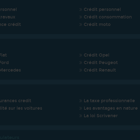
ersonnel
Crédit personnel
travaux
Crédit consommation
nce crédit
Crédit moto
Fiat
Crédit Opel
Ford
Crédit Peugeot
 Mercedes
Crédit Renault
urances credit
La taxe professionnelle
lité sur les voitures
Les avantages en nature
La loi Scrivener
ulateurs