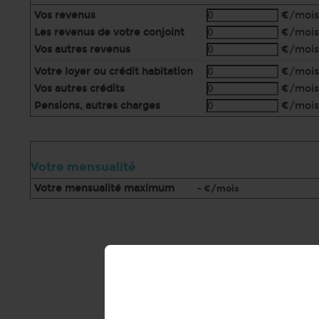
Vos revenus
€/mois
Les revenus de votre conjoint
€/mois
Vos autres revenus
€/mois
Votre loyer ou crédit habitation
€/mois
Vos autres crédits
€/mois
Pensions, autres charges
€/mois
Votre mensualité
Votre mensualité maximum
- €/mois