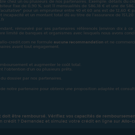
le chez un ou plusieurs de nos partenaires. Exemple: détails du créd
teur fixe de 0,90 %, soit 11 mensualités de 586,18 € et une de 586,13 
 facultative* pour un emprunteur entre 40 et 60 ans est de 12,60 € pa
t incapacité et un montant total dû au titre de l'assurance de 151,20
.fr
dant, rémunéré par ses partenaires référencés (environ dix à ce j
bre limité de banques et organismes avec lesquels nous avons concl
: allo-credit.com ne formule
aucune recommandation
et ne commerci
enaires avant tout engagement.
emboursement et augmenter le coût total.
t l’obtention d’un ou plusieurs prêts.
 du dossier par nos partenaires.
e de notre partenaire pour obtenir une proposition adaptée et consulte
t doit être remboursé. Vérifiez vos capacités de remboursemen
n crédit ? Demandez et simulez votre crédit en ligne sur
Allo-c