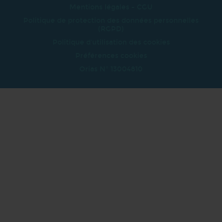
Mentions légales - CGU
Politique de protection des données personnelles
(RGPD)
Politique d'utilisation des cookies
Préférences cookies
Orias N° 13004810