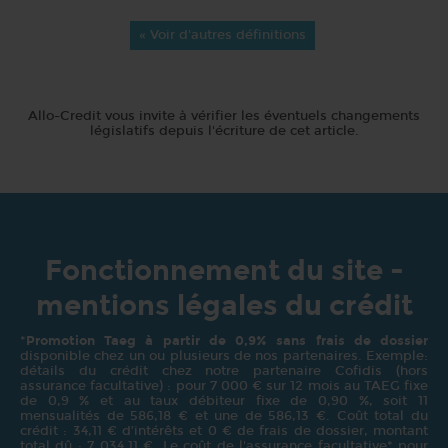
« Voir d'autres définitions
Allo-Credit vous invite à vérifier les éventuels changements
législatifs depuis l'écriture de cet article.
Fonctionnement du site -
mentions légales du crédit
*
Promotion Taeg à partir de 0,9% sans frais de dossier
disponible chez un ou plusieurs de nos partenaires. Exemple:
détails du crédit chez notre partenaire Cofidis (hors
assurance facultative) : pour 7 000 € sur 12 mois au TAEG fixe
de 0,9 % et au taux débiteur fixe de 0,90 %, soit 11
mensualités de 586,18 € et une de 586,13 €. Coût total du
crédit : 34,11 € d’intérêts et 0 € de frais de dossier, montant
total dû : 7 034,11 €. Le coût de l'assurance facultative* pour