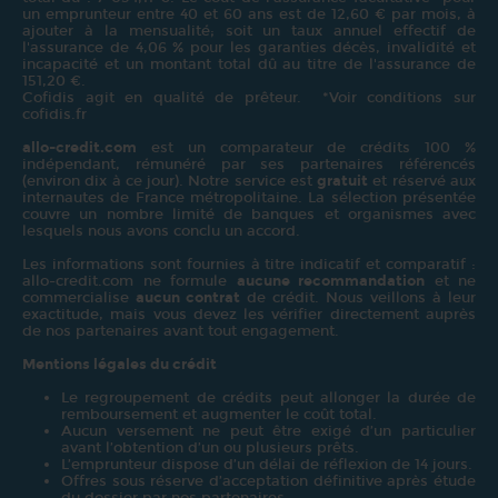
un emprunteur entre 40 et 60 ans est de 12,60 € par mois, à
ajouter à la mensualité; soit un taux annuel effectif de
l'assurance de 4,06 % pour les garanties décès, invalidité et
incapacité et un montant total dû au titre de l'assurance de
151,20 €.
Cofidis agit en qualité de prêteur. *Voir conditions sur
cofidis.fr
allo-credit.com
est un comparateur de crédits 100 %
indépendant, rémunéré par ses partenaires référencés
(environ dix à ce jour). Notre service est
gratuit
et réservé aux
internautes de France métropolitaine. La sélection présentée
couvre un nombre limité de banques et organismes avec
lesquels nous avons conclu un accord.
Les informations sont fournies à titre indicatif et comparatif :
allo-credit.com ne formule
aucune recommandation
et ne
commercialise
aucun contrat
de crédit. Nous veillons à leur
exactitude, mais vous devez les vérifier directement auprès
de nos partenaires avant tout engagement.
Mentions légales du crédit
Le regroupement de crédits peut allonger la durée de
remboursement et augmenter le coût total.
Aucun versement ne peut être exigé d’un particulier
avant l’obtention d’un ou plusieurs prêts.
L’emprunteur dispose d’un délai de réflexion de 14 jours.
Offres sous réserve d’acceptation définitive après étude
du dossier par nos partenaires.