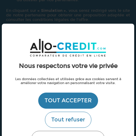
En cliquant sur
« Simulation »
, vous serez redirigé vers le site
de notre partenaire pour obtenir une proposition adaptée et
consulter les conditions légales de l’offre.
Un crédit vous engage et doit être remboursé. Vérifiez
vos capacités de remboursement avant de vous engager.
Besoin d'un crédit ? Demandez et simulez votre crédit en
ligne sur
Allo-credit.com
!
Nous respectons votre vie privée
Nos offres de credit en 4' chrono !
Les données collectées et utilisées grâce aux cookies servent à
améliorer votre navigation en personnalisant votre visite.
Crédit - tous projets
Crédit auto
TOUT ACCEPTER
Crédit renouvelable
Prêt personnel
Tout refuser
Crédit travaux
Assurance crédit