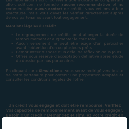
Les informations sont fournies à titre indicatif et comparatif :
allo-credit.com ne formule
aucune recommandation
et ne
commercialise
aucun contrat
de crédit. Nous veillons à leur
exactitude, mais vous devez les vérifier directement auprès
de nos partenaires avant tout engagement.
Mentions légales du crédit
Le regroupement de crédits peut allonger la durée de
remboursement et augmenter le coût total.
Aucun versement ne peut être exigé d’un particulier
avant l’obtention d’un ou plusieurs prêts.
L’emprunteur dispose d’un délai de réflexion de 14 jours.
Offres sous réserve d’acceptation définitive après étude
du dossier par nos partenaires.
En cliquant sur
« Simulation »
, vous serez redirigé vers le site
de notre partenaire pour obtenir une proposition adaptée et
consulter les conditions légales de l’offre.
Un crédit vous engage et doit être remboursé. Vérifiez
vos capacités de remboursement avant de vous engager.
Besoin d'un crédit ? Demandez et simulez votre crédit en
ligne sur
Allo-credit.com
!