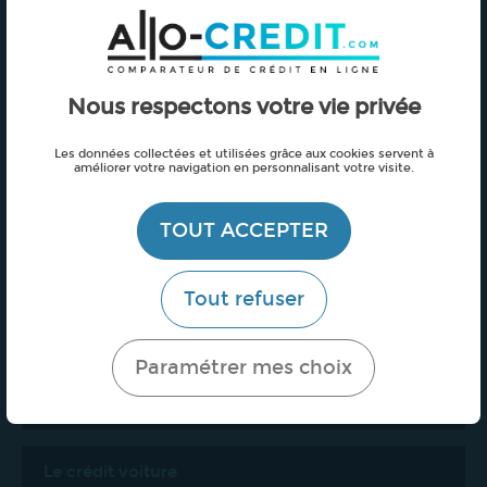
Nos offres de credit en 4' chrono !
Crédit - tous projets
Crédit auto
Crédit renouvelable
Nous respectons votre vie privée
Prêt personnel
Les données collectées et utilisées grâce aux cookies servent à
améliorer votre navigation en personnalisant votre visite.
Crédit travaux
Assurance crédit
TOUT ACCEPTER
Crédit personnel
Crédit consommation
Tout refuser
Crédit moto
Partenaires
Paramétrer mes choix
Fiches pratiques
Le crédit voiture