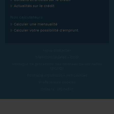
Actualités sur le crédit
Nos calculateurs
Calculer une mensualité
Calculer votre possibilité d'emprunt
Nous contacter
Mentions légales - CGU
Politique de protection des données personnelles
(RGPD)
Politique d'utilisation des cookies
Préférences cookies
Orias N° 13004810