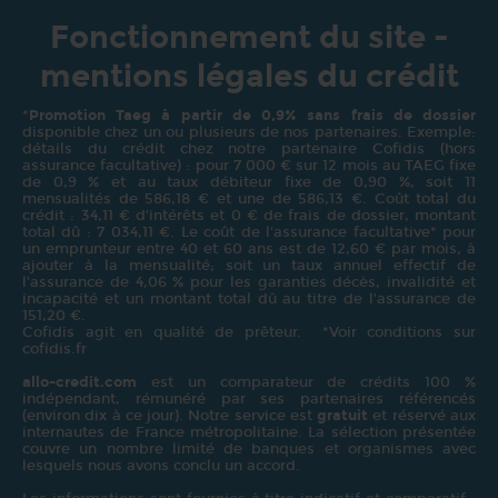
Fonctionnement du site -
mentions légales du crédit
*
Promotion Taeg à partir de 0,9% sans frais de dossier
disponible chez un ou plusieurs de nos partenaires. Exemple:
détails du crédit chez notre partenaire Cofidis (hors
assurance facultative) : pour 7 000 € sur 12 mois au TAEG fixe
de 0,9 % et au taux débiteur fixe de 0,90 %, soit 11
mensualités de 586,18 € et une de 586,13 €. Coût total du
crédit : 34,11 € d’intérêts et 0 € de frais de dossier, montant
total dû : 7 034,11 €. Le coût de l'assurance facultative* pour
un emprunteur entre 40 et 60 ans est de 12,60 € par mois, à
ajouter à la mensualité; soit un taux annuel effectif de
l'assurance de 4,06 % pour les garanties décès, invalidité et
incapacité et un montant total dû au titre de l'assurance de
151,20 €.
Cofidis agit en qualité de prêteur. *Voir conditions sur
cofidis.fr
allo-credit.com
est un comparateur de crédits 100 %
indépendant, rémunéré par ses partenaires référencés
(environ dix à ce jour). Notre service est
gratuit
et réservé aux
internautes de France métropolitaine. La sélection présentée
couvre un nombre limité de banques et organismes avec
lesquels nous avons conclu un accord.