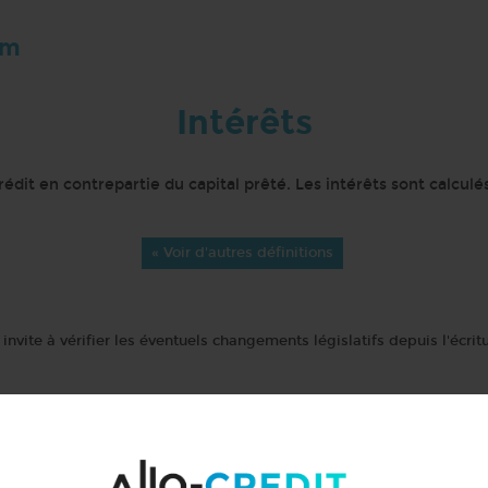
om
Intérêts
dit en contrepartie du capital prêté. Les intérêts sont calculés
« Voir d'autres définitions
invite à vérifier les éventuels changements législatifs depuis l'écritu