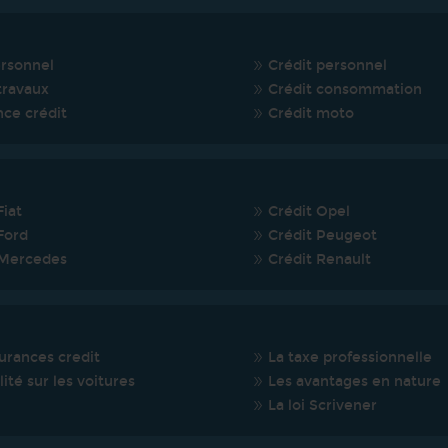
ersonnel
Crédit personnel
travaux
Crédit consommation
nce crédit
Crédit moto
Fiat
Crédit Opel
Ford
Crédit Peugeot
 Mercedes
Crédit Renault
urances credit
La taxe professionnelle
lité sur les voitures
Les avantages en nature
La loi Scrivener