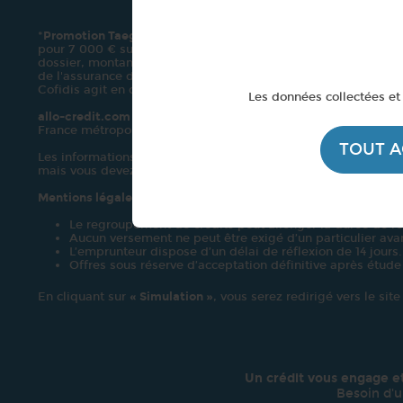
Fonctionne
*
Promotion Taeg à partir de 0,9% sans frais de dossier
disponib
pour 7 000 € sur 12 mois au TAEG fixe de 0,9 % et au taux débi
dossier, montant total dû : 7 034,11 €. Le coût de l'assurance
de l'assurance de 4,06 % pour les garanties décès, invalidité e
Cofidis agit en qualité de prêteur. *Voir conditions sur cofidis
Les données collectées et 
allo-credit.com
est un comparateur de crédits 100 % indépen
France métropolitaine. La sélection présentée couvre un nom
TOUT 
Les informations sont fournies à titre indicatif et comparatif 
mais vous devez les vérifier directement auprès de nos part
Mentions légales du crédit
Le regroupement de crédits peut allonger la durée de r
Aucun versement ne peut être exigé d’un particulier avan
L’emprunteur dispose d’un délai de réflexion de 14 jours.
Offres sous réserve d’acceptation définitive après étude
En cliquant sur
« Simulation »
, vous serez redirigé vers le sit
Un crédit vous engage e
Besoin d'u