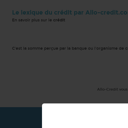
Le lexique du crédit par Allo-credit.c
En savoir plus sur le
crédit
C'est la somme perçue par la banque ou l'organisme de cré
Allo-Credit vous 