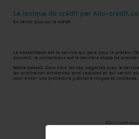
Le lexique du crédit par Allo-credit.c
En savoir plus sur le
crédit
Le
contentieux
est le service qui gère pour le prêteur (
Souvent, le contentieux est la dernière étape (la premièr
Notre conseil:
Dans tous les cas, négociez avec le servic
les prochaines échéances ainsi réduites et qui seront pl
pour éviter une procedure judiciaire longue et couteuse
Allo-Credit vous 