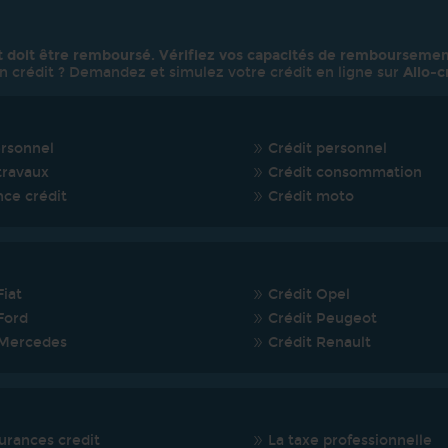
t doit être remboursé. Vérifiez vos capacités de remboursemen
n crédit ? Demandez et simulez votre crédit en ligne sur
Allo-c
ersonnel
Crédit personnel
travaux
Crédit consommation
nce crédit
Crédit moto
Fiat
Crédit Opel
Ford
Crédit Peugeot
 Mercedes
Crédit Renault
urances credit
La taxe professionnelle