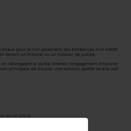
mprunteur pour le non-paiement des échéances d'un crédit.
é devant un tribunal ou un huissier de justice.
it en rallongeant la durée. Prenez l'engagement d'honorer
on principale de trouver une solution quelle qu'elle soit
re de cet article.