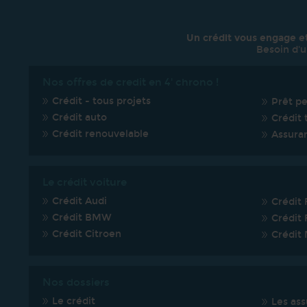
Un crédit vous engage e
Besoin d'u
Nos offres de credit en 4' chrono !
Crédit - tous projets
Prêt p
Crédit auto
Crédit 
Crédit renouvelable
Assura
Le crédit voiture
Crédit Audi
Crédit 
Crédit BMW
Crédit 
Crédit Citroen
Crédit
Nos dossiers
Le crédit
Les ass