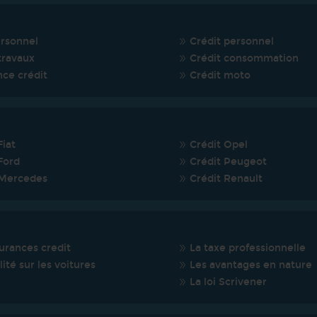
ersonnel
Crédit personnel
travaux
Crédit consommation
nce crédit
Crédit moto
Fiat
Crédit Opel
Ford
Crédit Peugeot
 Mercedes
Crédit Renault
urances credit
La taxe professionnelle
lité sur les voitures
Les avantages en nature
La loi Scrivener