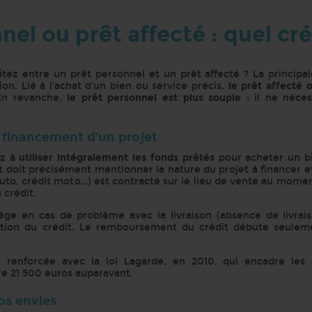
el ou prêt affecté : quel cré
tez entre un prêt personnel et un prêt affecté ? La principal
on. Lié à l’achat d’un bien ou service précis,
le prêt affecté 
En revanche,
le prêt personnel est plus souple :
il ne néce
le financement d’un projet
ez
à utiliser intégralement les fonds prêtés
pour acheter un bi
t doit précisément mentionner la nature du projet à financer e
auto, crédit moto…) est contracté sur le lieu de vente au momen
 crédit.
otège en cas de problème avec la livraison (absence de livrai
ulation du crédit. Le remboursement du crédit débute seulem
enforcée avec la loi Lagarde, en 2010, qui encadre les c
e 21 500 euros auparavant.
vos envies