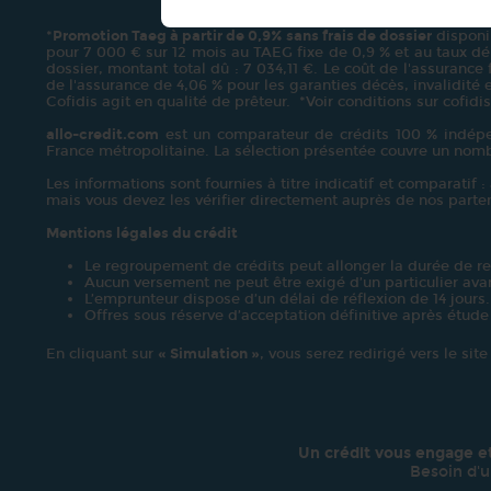
*
Promotion Taeg à partir de 0,9% sans frais de dossier
disponib
pour 7 000 € sur 12 mois au TAEG fixe de 0,9 % et au taux débi
dossier, montant total dû : 7 034,11 €. Le coût de l'assurance
de l'assurance de 4,06 % pour les garanties décès, invalidité e
Cofidis agit en qualité de prêteur. *Voir conditions sur cofidis
allo-credit.com
est un comparateur de crédits 100 % indépen
France métropolitaine. La sélection présentée couvre un nom
Les informations sont fournies à titre indicatif et comparatif 
mais vous devez les vérifier directement auprès de nos part
Mentions légales du crédit
Le regroupement de crédits peut allonger la durée de r
Aucun versement ne peut être exigé d’un particulier avan
L’emprunteur dispose d’un délai de réflexion de 14 jours.
Offres sous réserve d’acceptation définitive après étude
En cliquant sur
« Simulation »
, vous serez redirigé vers le sit
Un crédit vous engage e
Besoin d'u