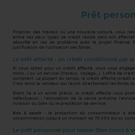
Prêt personn
Financer des travaux ou une nouvelle voiture, vous hési
entre ces deux types de crédit réside dans son affectati
sécurité
en cas de problème avec le projet financé. 
justification de l’utilisation des fonds.
Le prêt affecté : un crédit conditionné par 
Si vous optez pour un crédit affecté, vous vous engag
moto…) ou un service (travaux, voyage…). L’offre de crédi
comptant. La plupart du temps, le crédit affecté (crédit 
C’est donc le vendeur qui reçoit directement les fonds du
Etant lié à un achat précis, le crédit affecté vous pr
défectueux) : l’annulation de la vente entraîne l’ann
livraison du bien ou la prestation de service.
Bon à savoir :
la protection du consommateur a été r
consommation jusqu’à un montant de 75 000 euros contr
Le prêt personnel pour laisser libre cours à 