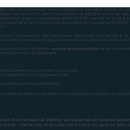
le chez un ou plusieurs de nos partenaires. Exemple: détails du créd
teur fixe de 0,90 %, soit 11 mensualités de 586,18 € et une de 586,13 
 facultative* pour un emprunteur entre 40 et 60 ans est de 12,60 € pa
t incapacité et un montant total dû au titre de l'assurance de 151,20
.fr
dant, rémunéré par ses partenaires référencés (environ dix à ce j
bre limité de banques et organismes avec lesquels nous avons concl
: allo-credit.com ne formule
aucune recommandation
et ne commerci
enaires avant tout engagement.
emboursement et augmenter le coût total.
t l’obtention d’un ou plusieurs prêts.
 du dossier par nos partenaires.
e de notre partenaire pour obtenir une proposition adaptée et consulte
t doit être remboursé. Vérifiez vos capacités de remboursemen
n crédit ? Demandez et simulez votre crédit en ligne sur
Allo-c