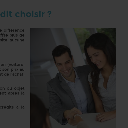
dit choisir ?
e différence
offre plus de
ssite aucune
en (voiture,
t son prix au
t de l’achat.
son ou objet
ent après la
rédits à la