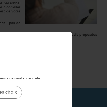
êt personnel
er à combler
ert de votre
onds :
pas de
a meilleure solution parmi les offres de crédit proposées
re de cet article.
ersonnalisant votre visite.
es choix
s du crédit