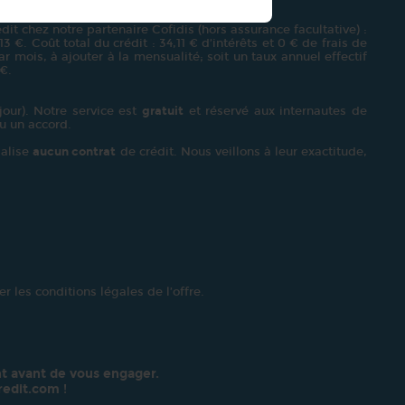
it chez notre partenaire Cofidis (hors assurance facultative) :
€. Coût total du crédit : 34,11 € d’intérêts et 0 € de frais de
r mois, à ajouter à la mensualité; soit un taux annuel effectif
 €.
our). Notre service est
gratuit
et réservé aux internautes de
u un accord.
alise
aucun contrat
de crédit. Nous veillons à leur exactitude,
r les conditions légales de l’offre.
t avant de vous engager.
redit.com
!