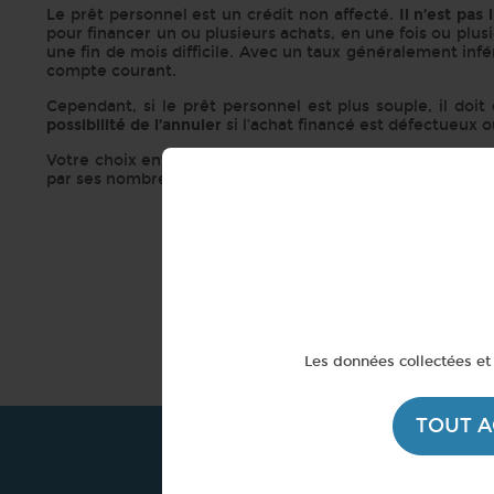
Le prêt personnel est un crédit non affecté.
Il n’est pas 
pour financer un ou plusieurs achats, en une fois ou plu
une fin de mois difficile. Avec un taux généralement inf
compte courant.
Cependant, si le prêt personnel est plus souple, il doit
possibilité de l’annuler
si l’achat financé est défectueux ou
Votre choix entre un prêt personnel ou un crédit affecté 
par ses nombreux partenaires. Simulez votre demande de 
Allo-Credit vous 
Les données collectées et 
TOUT 
Fonctionne