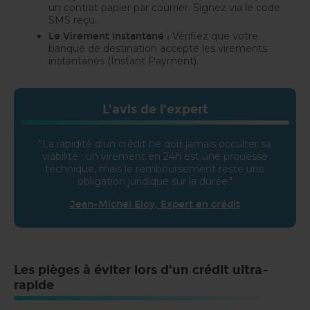
un contrat papier par courrier. Signez via le code
SMS reçu.
Vérifiez que votre
Le Virement Instantané :
banque de destination accepte les virements
instantanés (Instant Payment).
L'avis de l'expert
"La rapidité d'un crédit ne doit jamais occulter sa
viabilité : un virement en 24h est une prouesse
technique, mais le remboursement reste une
obligation juridique sur la durée."
Jean-Michel Eloy, Expert en crédit
Les pièges à éviter lors d'un crédit ultra-
rapide