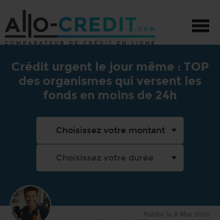
CRÉDIT - TOUS PROJETS
Crédit urgent le jour même : TOP
des organismes qui versent les
CRÉDIT AUTO
fonds en moins de 24h
CRÉDIT TRAVAUX
PRÊT PERSONNEL
PROMOTIONS
Publié le
8 Mai 2026