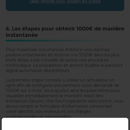
Jean-Michel Eloy, Expert en crédit
6. Les étapes pour obtenir 1000€ de manière
instantanée
Pour maximiser vos chances d'obtenir une réponse
positive instantanée et recevoir vos 1000€ dans les plus
brefs délais, il est conseillé de suivre une procédure
méthodique. La préparation en amont fluidifie le parcours
digital automatisé des prêteurs.
La première étape consiste à utiliser un simulateur en
ligne afin de configurer précisément votre demande de
1000€ sur 4 mois. Vous ajustez ainsi les paramètres pour
visualiser immédiatement le montant exact des
échéances futures. Une fois l'organisme sélectionné, vous
devez remplir le formulaire d'information concernant
votre identité, vos revenus et vos charges
professionnelles et personnelles.
La deuxième étape est celle de la vérification. Pour aller