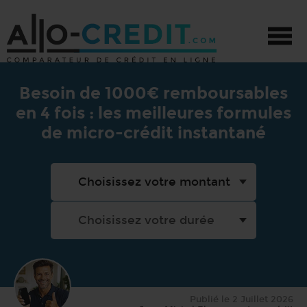
CRÉDIT - TOUS PROJETS
Besoin de 1000€ remboursables
en 4 fois : les meilleures formules
CRÉDIT AUTO
de micro-crédit instantané
CRÉDIT TRAVAUX
PRÊT PERSONNEL
PROMOTIONS
Publié le
2 Juillet 2026