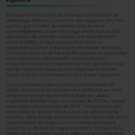
vigilance
Bien que le micro-crédit en 4 fois soit une solution de
dépannage efficace, il comporte des risques et des frais
cachés qu'il convient de maîtriser pour éviter le
. Le premier piège réside dans le coût
surendettement
des options de virement express. Si le taux d'intérêt
nominal (
) de base paraît parfois faible ou
TAEG
réglementé, la mise à disposition immédiate des fonds
(en moins de 24 ou 48 heures) fait presque toujours l'objet
d'une tarification additionnelle. Ces frais fixes ou
proportionnels peuvent rapidement faire grimper le coût
réel de l'opération, faisant parfois dépasser le seuil de
l'usure si on les convertissait en taux annuel équivalent.
Le second piège majeur concerne la mensualité de
départ. Comme le remboursement s'effectue en 4 fois,
chaque échéance représente un quart du capital,
augmenté des frais. Pour un montant de 1000€, chaque
mensualité s'élèvera à plus de 250€. L'emprunteur doit
donc s'assurer que son reste à vivre est suffisant pour
absorber cette charge sur les trois mois consécutifs. Enfin,
l'accumulation de plusieurs micro-crédits simultanés
constitue un facteur de risque important. L'illusion de la
facilité de souscription peut pousser à une multiplication