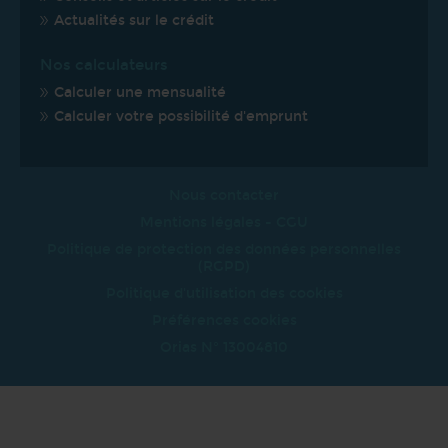
Actualités sur le crédit
Nos calculateurs
Calculer une mensualité
Calculer votre possibilité d'emprunt
Nous contacter
Mentions légales - CGU
Politique de protection des données personnelles
(RGPD)
Politique d'utilisation des cookies
Préférences cookies
Orias N° 13004810