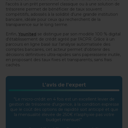
l'accès à un prêt personnel classique ou à une solution de
trésorerie permet de bénéficier de taux souvent
compétitifs, adossés à la solidité d'une grande institution
bancaire, idéale pour ceux qui recherchent de la
transparence sur le long terme.
Enfin,
se distingue par son modèle 100 % digital
Younited
d'établissement de crédit agréé par l'ACPR. Grâce à un
parcours en ligne basé sur l'analyse automatisée des
comptes bancaires, cet acteur permet d'obtenir des
décisions définitives ultra-rapides sans paperasserie inutile,
en proposant des taux fixes et transparents, sans frais
cachés.
L'avis de l'expert
"Le micro-crédit en 4 fois est un excellent levier de
gestion de trésorerie d'urgence, à la condition expresse
que le coût des options de rapidité soit anticipé et que
la mensualité élevée de 250€ n'asphyxie pas votre
budget mensuel."