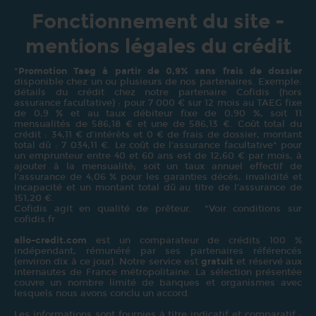
Fonctionnement du site -
mentions légales du crédit
*
Promotion Taeg à partir de 0,9% sans frais de dossier
disponible chez un ou plusieurs de nos partenaires. Exemple:
détails du crédit chez notre partenaire Cofidis (hors
assurance facultative) : pour 7 000 € sur 12 mois au TAEG fixe
de 0,9 % et au taux débiteur fixe de 0,90 %, soit 11
mensualités de 586,18 € et une de 586,13 €. Coût total du
crédit : 34,11 € d’intérêts et 0 € de frais de dossier, montant
total dû : 7 034,11 €. Le coût de l'assurance facultative* pour
un emprunteur entre 40 et 60 ans est de 12,60 € par mois, à
ajouter à la mensualité; soit un taux annuel effectif de
l'assurance de 4,06 % pour les garanties décès, invalidité et
incapacité et un montant total dû au titre de l'assurance de
151,20 €.
Cofidis agit en qualité de prêteur. *Voir conditions sur
cofidis.fr
allo-credit.com
est un comparateur de crédits 100 %
indépendant, rémunéré par ses partenaires référencés
(environ dix à ce jour). Notre service est
gratuit
et réservé aux
internautes de France métropolitaine. La sélection présentée
couvre un nombre limité de banques et organismes avec
lesquels nous avons conclu un accord.
Les informations sont fournies à titre indicatif et comparatif :