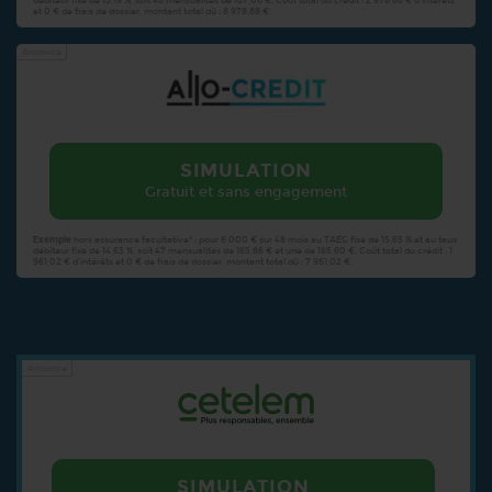
débiteur fixe de 13,19 %, soit 48 mensualités de 187,06 €. Coût total du crédit : 2 978,88 € d’intérêts
et 0 € de frais de dossier, montant total dû : 8 978,88 €.
Annonce
SIMULATION
Gratuit et sans engagement
Exemple
hors assurance facultative* : pour 6 000 € sur 48 mois au TAEG fixe de 15,65 % et au taux
débiteur fixe de 14,63 %, soit 47 mensualités de 165,86 € et une de 165,60 €. Coût total du crédit : 1
961,02 € d’intérêts et 0 € de frais de dossier, montant total dû : 7 961,02 €.
Annonce
SIMULATION