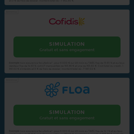
et 0 € de frais de dossier, montant total dû : 7 962,80 €.
Annonce
SIMULATION
Gratuit et sans engagement
Exemple
hors assurance facultative* : pour 6 000 € sur 48 mois au TAEG fixe de 15,65 % et au taux
débiteur fixe de 14,63 %, soit 47 mensualités de 165,86 € et une de 165,60 €. Coût total du crédit : 1
961,02 € d’intérêts et 0 € de frais de dossier, montant total dû : 7 961,02 €.
Annonce
SIMULATION
Gratuit et sans engagement
Exemple
hors assurance facultative* : pour 6 000 € sur 48 mois au TAEG fixe de 14,1 % et au taux