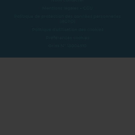
Nous contacter
Mentions légales - CGU
Politique de protection des données personnelles
(RGPD)
Politique d'utilisation des cookies
Préférences cookies
Orias N° 13004810