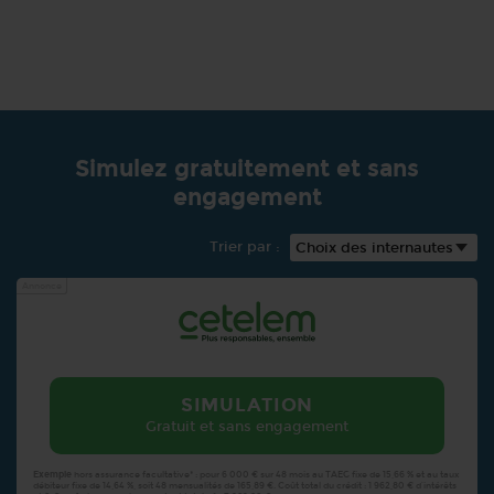
Simulez gratuitement et sans
engagement
Trier par :
Annonce
SIMULATION
Gratuit et sans engagement
Exemple
hors assurance facultative* : pour 6 000 € sur 48 mois au TAEG fixe de 15,66 % et au taux
débiteur fixe de 14,64 %, soit 48 mensualités de 165,89 €. Coût total du crédit : 1 962,80 € d’intérêts