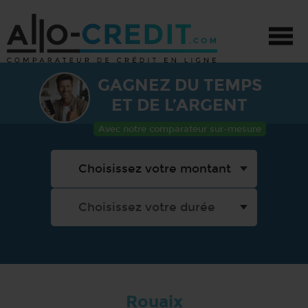
GAGNEZ DU TEMPS
CRÉDIT - TOUS PROJETS
ET DE L’ARGENT
CRÉDIT AUTO
Avec notre comparateur sur-mesure
CRÉDIT TRAVAUX
PRÊT PERSONNEL
PROMOTIONS
Rouaix