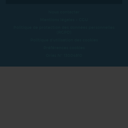
Nous contacter
Mentions légales - CGU
Politique de protection des données personnelles
(RGPD)
Politique d'utilisation des cookies
Préférences cookies
Orias N° 13004810