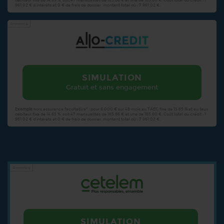
débiteur fixe de 14,63 %, soit 47 mensualités de 165,86 € et une de 165,60 €. Coût total du crédit : 1
961,02 € d’intérêts et 0 € de frais de dossier, montant total dû : 7 961,02 €.
Annonce
SIMULATION
Gratuit et sans engagement
Exemple
hors assurance facultative* : pour 6 000 € sur 48 mois au TAEG fixe de 15,65 % et au taux
débiteur fixe de 14,63 %, soit 47 mensualités de 165,86 € et une de 165,60 €. Coût total du crédit : 1
961,02 € d’intérêts et 0 € de frais de dossier, montant total dû : 7 961,02 €.
Annonce
SIMULATION