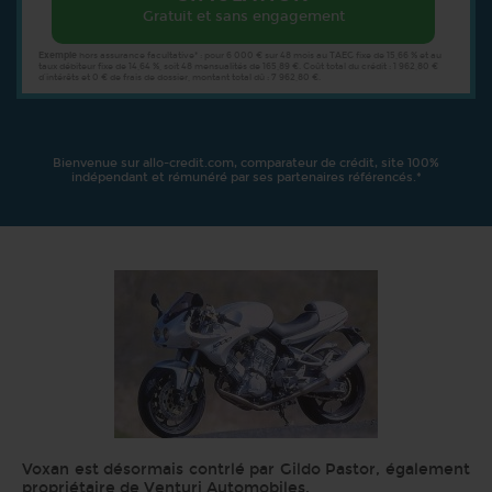
Gratuit et sans engagement
Exemple
hors assurance facultative* : pour 6 000 € sur 48 mois au TAEG fixe de 15,66 % et au
taux débiteur fixe de 14,64 %, soit 48 mensualités de 165,89 €. Coût total du crédit : 1 962,80 €
d’intérêts et 0 € de frais de dossier, montant total dû : 7 962,80 €.
Bienvenue sur allo-credit.com, comparateur de crédit, site 100%
indépendant et rémunéré par ses partenaires référencés.*
Voxan est désormais contrlé par Gildo Pastor, également
propriétaire de Venturi Automobiles.