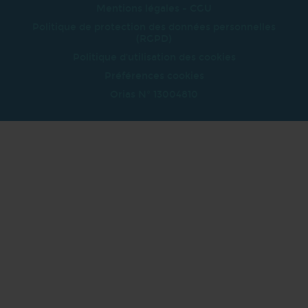
Mentions légales - CGU
Politique de protection des données personnelles
(RGPD)
Politique d'utilisation des cookies
Préférences cookies
Orias N° 13004810