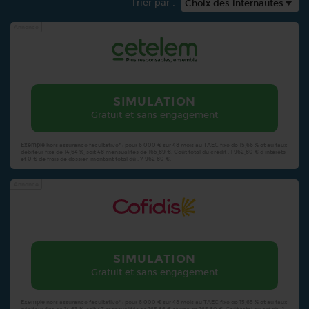
Trier par :
Annonce
SIMULATION
Gratuit et sans engagement
Exemple
hors assurance facultative* : pour 6 000 € sur 48 mois au TAEG fixe de 15,66 % et au taux
débiteur fixe de 14,64 %, soit 48 mensualités de 165,89 €. Coût total du crédit : 1 962,80 € d’intérêts
et 0 € de frais de dossier, montant total dû : 7 962,80 €.
Annonce
SIMULATION
Gratuit et sans engagement
Exemple
hors assurance facultative* : pour 6 000 € sur 48 mois au TAEG fixe de 15,65 % et au taux