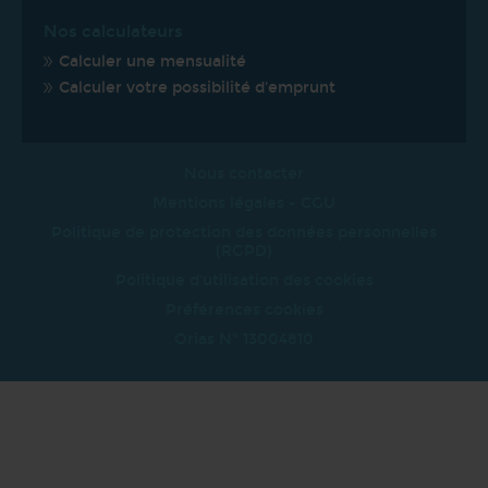
Nos calculateurs
Calculer une mensualité
Calculer votre possibilité d'emprunt
Nous contacter
Mentions légales - CGU
Politique de protection des données personnelles
(RGPD)
Politique d'utilisation des cookies
Préférences cookies
Orias N° 13004810