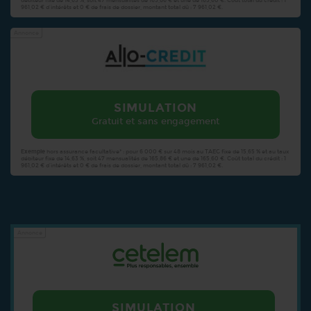
débiteur fixe de 14,63 %, soit 47 mensualités de 165,86 € et une de 165,60 €. Coût total du crédit : 1
961,02 € d’intérêts et 0 € de frais de dossier, montant total dû : 7 961,02 €.
Annonce
SIMULATION
Gratuit et sans engagement
Exemple
hors assurance facultative* : pour 6 000 € sur 48 mois au TAEG fixe de 15,65 % et au taux
débiteur fixe de 14,63 %, soit 47 mensualités de 165,86 € et une de 165,60 €. Coût total du crédit : 1
961,02 € d’intérêts et 0 € de frais de dossier, montant total dû : 7 961,02 €.
Annonce
SIMULATION