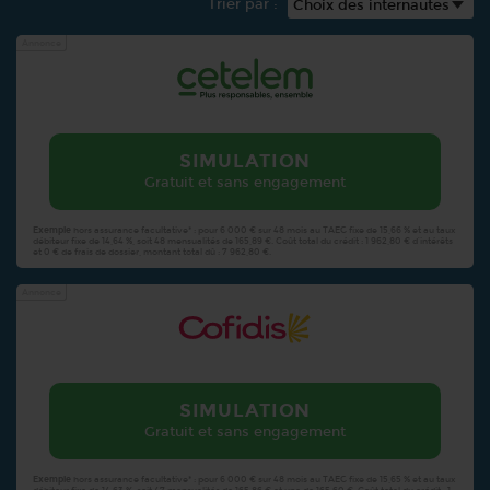
Trier par :
Annonce
SIMULATION
Gratuit et sans engagement
Exemple
hors assurance facultative* : pour 6 000 € sur 48 mois au TAEG fixe de 15,66 % et au taux
débiteur fixe de 14,64 %, soit 48 mensualités de 165,89 €. Coût total du crédit : 1 962,80 € d’intérêts
et 0 € de frais de dossier, montant total dû : 7 962,80 €.
Annonce
SIMULATION
Gratuit et sans engagement
Exemple
hors assurance facultative* : pour 6 000 € sur 48 mois au TAEG fixe de 15,65 % et au taux