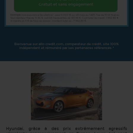
Gratuit et sans engagement
Exemple
hors assurance facultative* : pour 6 000 € sur 48 mois au TAEG fixe de 15,66 % et au
taux débiteur fixe de 14,64 %, soit 48 mensualités de 165,89 €. Coût total du crédit : 1 962,80 €
d’intérêts et 0 € de frais de dossier, montant total dû : 7 962,80 €.
Bienvenue sur allo-credit.com, comparateur de crédit, site 100%
indépendant et rémunéré par ses partenaires référencés.*
Hyundai, grâce à des prix extrêmement agressifs