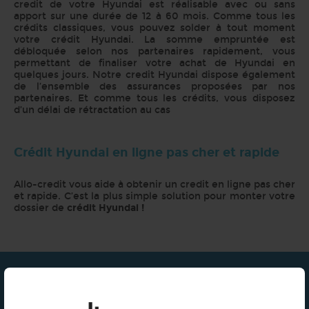
credit de votre Hyundai est réalisable avec ou sans
apport sur une durée de 12 à 60 mois. Comme tous les
crédits classiques, vous pouvez solder à tout moment
votre crédit Hyundai. La somme empruntée est
débloquée selon nos partenaires rapidement, vous
permettant de finaliser votre achat de Hyundai en
quelques jours. Notre credit Hyundai dispose également
de l’ensemble des assurances proposées par nos
partenaires. Et comme tous les crédits, vous disposez
d’un délai de rétractation au cas
Crédit Hyundai en ligne pas cher et rapide
Allo-credit vous aide à obtenir un credit en ligne pas cher
et rapide. C’est la plus simple solution pour monter votre
dossier de
crédit Hyundai !
Fonctionnement du site -