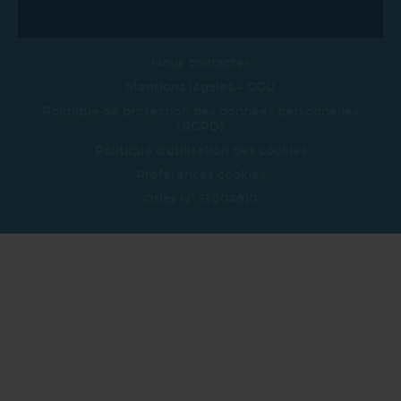
Nous contacter
Mentions légales - CGU
Politique de protection des données personnelles
(RGPD)
Politique d'utilisation des cookies
Préférences cookies
Orias N° 13004810