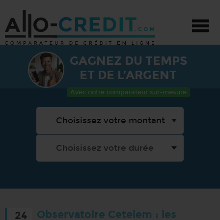
GAGNEZ DU TEMPS
CRÉDIT - TOUS PROJETS
ET DE L’ARGENT
CRÉDIT AUTO
Avec notre comparateur sur-mesure
CRÉDIT TRAVAUX
PRÊT PERSONNEL
PROMOTIONS
Observatoire Cetelem : les
24