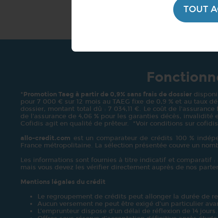
TOUT 
Fonctionne
*
Promotion Taeg à partir de 0,9% sans frais de dossier
disponib
pour 7 000 € sur 12 mois au TAEG fixe de 0,9 % et au taux débi
dossier, montant total dû : 7 034,11 €. Le coût de l'assurance
de l'assurance de 4,06 % pour les garanties décès, invalidité e
Cofidis agit en qualité de prêteur. *Voir conditions sur cofidis
allo-credit.com
est un comparateur de crédits 100 % indépen
France métropolitaine. La sélection présentée couvre un nom
Les informations sont fournies à titre indicatif et comparatif 
mais vous devez les vérifier directement auprès de nos part
Mentions légales du crédit
Le regroupement de crédits peut allonger la durée de r
Aucun versement ne peut être exigé d’un particulier avan
L’emprunteur dispose d’un délai de réflexion de 14 jours.