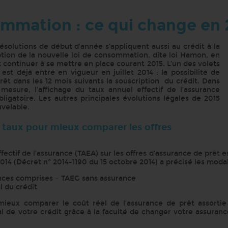
mmation : ce qui change en 
ésolutions de début d’année s’appliquent aussi au crédit à la
tion de la nouvelle loi de consommation, dite loi Hamon, en
 continuer à se mettre en place courant 2015. L’un des volets
est déjà entré en vigueur en juillet 2014 : la possibilité de
êt dans les 12 mois suivants la souscription du crédit. Dans
esure, l’affichage du taux annuel effectif de l’assurance
bligatoire. Les autres principales évolutions légales de 2015
uvelable.
 taux pour mieux comparer les offres
fectif de l’assurance (TAEA) sur les offres d’assurance de prêt es
14 (Décret n° 2014-1190 du 15 octobre 2014) a précisé les modali
nces comprises – TAEG sans assurance
l du crédit
eux comparer le coût réel de l’assurance de prêt assortie à
l de votre crédit grâce à la faculté de changer votre assurance