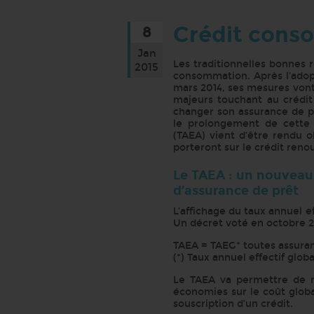
Crédit conso
8
Jan
Les traditionnelles bonnes r
2015
consommation. Après l’adop
mars 2014, ses mesures vont
majeurs touchant au crédit 
changer son assurance de pr
le prolongement de cette m
(TAEA) vient d’être rendu o
porteront sur le crédit reno
Le TAEA : un nouveau
d’assurance de prêt
L’affichage du taux annuel ef
Un décret voté en octobre 20
TAEA = TAEG* toutes assura
(*) Taux annuel effectif globa
Le TAEA va permettre de mi
économies sur le coût globa
souscription d’un crédit.