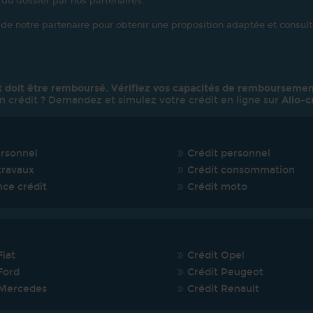
 du dossier par nos partenaires.
e de notre partenaire pour obtenir une proposition adaptée et consulte
t doit être remboursé. Vérifiez vos capacités de remboursemen
n crédit ? Demandez et simulez votre crédit en ligne sur
Allo-c
ersonnel
Crédit personnel
travaux
Crédit consommation
nce crédit
Crédit moto
Fiat
Crédit Opel
Ford
Crédit Peugeot
 Mercedes
Crédit Renault