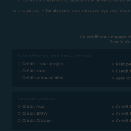
Offres sous réserve d’acceptation définitive après étude
En cliquant sur
« Simulation »
, vous serez redirigé vers le sit
Un crédit vous engage e
Besoin d'u
Nos offres de credit en 4' chrono !
Crédit - tous projets
Prêt p
Crédit auto
Crédit 
Crédit renouvelable
Assura
Le crédit voiture
Crédit Audi
Crédit 
Crédit BMW
Crédit 
Crédit Citroen
Crédit