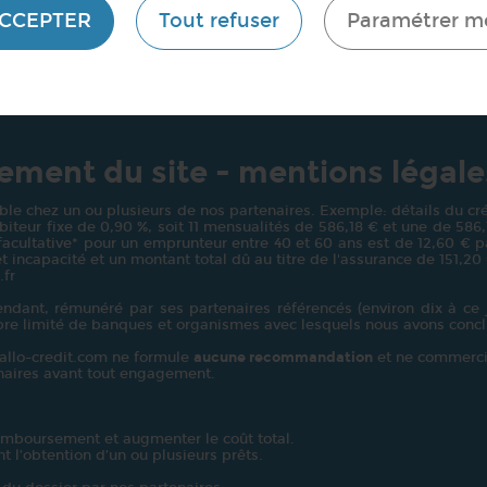
ACCEPTER
Tout refuser
Paramétrer m
ment du site - mentions légale
le chez un ou plusieurs de nos partenaires. Exemple: détails du créd
teur fixe de 0,90 %, soit 11 mensualités de 586,18 € et une de 586,13 
 facultative* pour un emprunteur entre 40 et 60 ans est de 12,60 € pa
t incapacité et un montant total dû au titre de l'assurance de 151,20
.fr
dant, rémunéré par ses partenaires référencés (environ dix à ce j
bre limité de banques et organismes avec lesquels nous avons concl
: allo-credit.com ne formule
aucune recommandation
et ne commerci
enaires avant tout engagement.
emboursement et augmenter le coût total.
t l’obtention d’un ou plusieurs prêts.