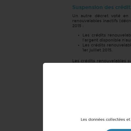
Suspension des crédit
Un autre décret voté en o
renouvelables inactifs (décr
2015 :
Les crédits renouvela
l’argent disponible n’au
Les crédits renouvelab
1er juillet 2015.
Les crédits renouvelables s
pour le réactiver (donc après
Proposition d’un crédi
Autre mesure portée par la 
ou les intermédiaires de c
amortissable en alternative 
Cette mesure est en attente 
des crédits. Elle est censée 
Besoin d’un crédit pour réa
Les données collectées et 
choisir la proposition de cr
finalisez votre demande de c