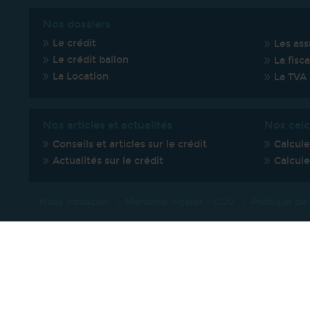
Nos dossiers
Le crédit
Les ass
Le crédit ballon
La fisca
La Location
La TVA
Nos articles et actualités
Nos calc
Conseils et articles sur le crédit
Calcul
Actualités sur le crédit
Calcule
Nous contacter
Mentions légales - CGU
Politique de