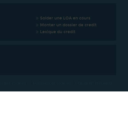
Solder une LOA en cours
Monter un dossier de credit
Lexique du credit
ion des cookies
Préférences cookies
Orias N° 13004810