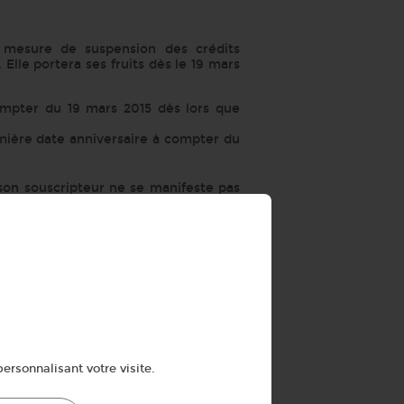
a mesure de suspension des crédits
 Elle portera ses fruits dès le 19 mars
compter du 19 mars 2015 dès lors que
emière date anniversaire à compter du
son souscripteur ne se manifeste pas
lable
supérieur à 1 000 euros, les prêteurs
e proposer à leurs clients un crédit
 l’offre pour faciliter la comparaison
rédit en ligne, vous accompagne pour
ersonnalisant votre visite.
s partenaires. Simulez votre projet et