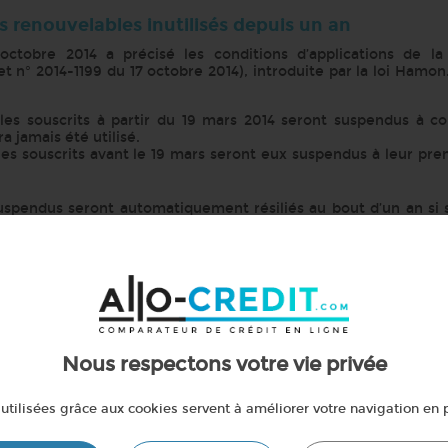
s renouvelables inutilisés depuis un an
ctobre 2014 a précisé les conditions d’applications de l
et n° 2014-1199 du 17 octobre 2014), introduite par la loi Hamon.
bles souscrits à partir du 19 mars 2014 seront suspendus à 
ra jamais été utilisé.
les souscrits avant le 19 mars seront eux suspendus à leur pr
uspendus seront automatiquement résiliés au bout d’un an si 
 deux ans d’inactivité au total).
t amortissable en alternative d’un crédit renouve
loi Hamon : pour tout crédit à la consommation d’un montant 
rédit (vente en magasin ou à distance) auront l’obligation d
au crédit renouvelable.
du vote d’un décret d’application précisant la présentation de
Nous respectons votre vie privée
entrer en vigueur à l’été 2015.
liser un projet ? Le comparateur Allo-credit, référence du c
utilisées grâce aux cookies servent à améliorer votre navigation en p
édit correspondant le mieux à vos besoins parmi les offres de se
rédit en ligne. C’est simple et rapide.