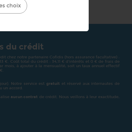
es choix
s du crédit
it chez notre partenaire Cofidis (hors assurance facultative) :
€. Coût total du crédit : 34,11 € d’intérêts et 0 € de frais de
r mois, à ajouter à la mensualité; soit un taux annuel effectif
 €.
our). Notre service est
gratuit
et réservé aux internautes de
u un accord.
alise
aucun contrat
de crédit. Nous veillons à leur exactitude,