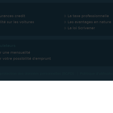
urances credit
La taxe professionnelle
lité sur les voitures
Les avantages en nature
La loi Scrivener
ulateurs
er une mensualité
r votre possibilité d'emprunt
 protection des données personnelles (RGPD)
Politique d'utilisat