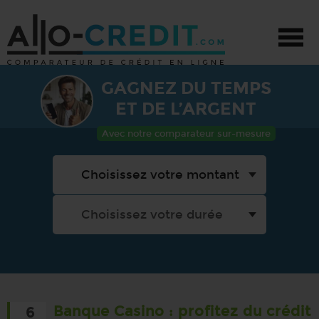
GAGNEZ DU TEMPS
CRÉDIT - TOUS PROJETS
ET DE L’ARGENT
CRÉDIT AUTO
Avec notre comparateur sur-mesure
CRÉDIT TRAVAUX
PRÊT PERSONNEL
PROMOTIONS
Banque Casino : profitez du crédit
6