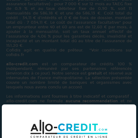
assurance facultative) : pour 7 000 € sur 12 mois au TAEG fixe
de 0,9 % et au taux débiteur fixe de 0,90 %, soit 11
mensualités de 586,18 € et une de 586,13 €. Coût total du
crédit : 34,11 € d’intérêts et 0 € de frais de dossier, montant
total dû : 7 034,11 €. Le coût de l'assurance facultative* pour
un emprunteur entre 40 et 60 ans est de 12,60 € par mois, à
ajouter à la mensualité; soit un taux annuel effectif de
l'assurance de 4,06 % pour les garanties décès, invalidité et
incapacité et un montant total dû au titre de l'assurance de
151,20 €.
Cofidis agit en qualité de prêteur. *Voir conditions sur
cofidis.fr
allo-credit.com
est un comparateur de crédits 100 %
indépendant, rémunéré par ses partenaires référencés
(environ dix à ce jour). Notre service est
gratuit
et réservé aux
internautes de France métropolitaine. La sélection présentée
couvre un nombre limité de banques et organismes avec
lesquels nous avons conclu un accord.
Les informations sont fournies à titre indicatif et comparatif :
allo-credit.com ne formule
aucune recommandation
et ne
commercialise
aucun contrat
de crédit. Nous veillons à leur
exactitude, mais vous devez les vérifier directement auprès
de nos partenaires avant tout engagement.
Mentions légales du crédit
Le regroupement de crédits peut allonger la durée de
remboursement et augmenter le coût total.