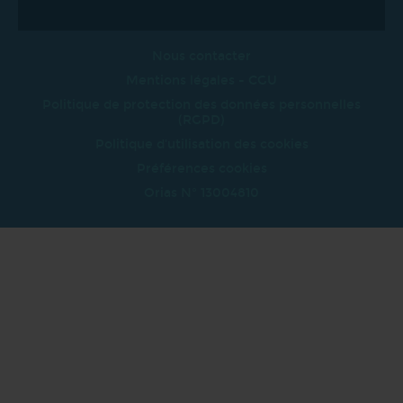
Nous contacter
Mentions légales - CGU
Politique de protection des données personnelles
(RGPD)
Politique d'utilisation des cookies
Préférences cookies
Orias N° 13004810