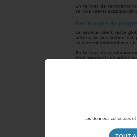
En termes de recommandatio
service clients expliquerait 
Des marges de progre
Le service client reste glo
critère, la satisfaction es
seulement estiment avoir bi
En termes de remboursemen
établissements de crédit spé
Concernant les informations
que soit l’organisme de crédi
obtenu que 41,8 %.
Pour l’information sur la mod
et Cofinoga, en queue de pel
(1) Enquête de satisfaction
partir d’un questionnair
questionnaire.
Les données collectées et 
(2) Banque Accord, Cofidis, 
TOUT 