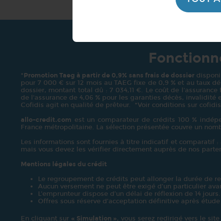
Fonctionne
*
Promotion Taeg à partir de 0,9% sans frais de dossier
disponib
pour 7 000 € sur 12 mois au TAEG fixe de 0,9 % et au taux débi
dossier, montant total dû : 7 034,11 €. Le coût de l'assurance
de l'assurance de 4,06 % pour les garanties décès, invalidité e
Cofidis agit en qualité de prêteur. *Voir conditions sur cofidis
allo-credit.com
est un comparateur de crédits 100 % indépen
France métropolitaine. La sélection présentée couvre un nom
Les informations sont fournies à titre indicatif et comparatif 
mais vous devez les vérifier directement auprès de nos part
Mentions légales du crédit
Le regroupement de crédits peut allonger la durée de r
Aucun versement ne peut être exigé d’un particulier avan
L’emprunteur dispose d’un délai de réflexion de 14 jours.
Offres sous réserve d’acceptation définitive après étude
En cliquant sur
« Simulation »
, vous serez redirigé vers le sit