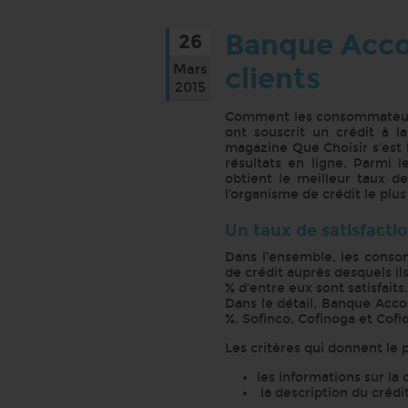
Banque Accor
26
Mars
clients
2015
Comment les consommateurs 
ont souscrit un crédit à 
magazine Que Choisir s’est l
résultats en ligne. Parmi 
obtient le meilleur taux d
l’organisme de crédit le pl
Un taux de satisfacti
Dans l’ensemble, les consom
de crédit auprès desquels i
% d’entre eux sont satisfaits.
Dans le détail, Banque Acco
%. Sofinco, Cofinoga et Cofi
Les critères qui donnent le p
les informations sur la
la description du crédit