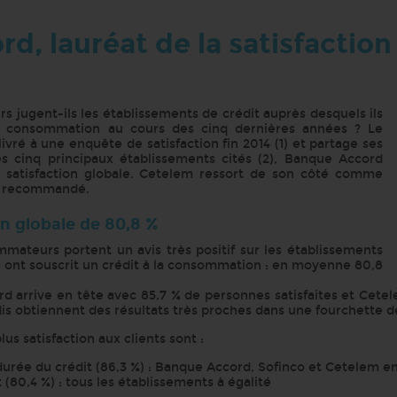
d, lauréat de la satisfaction
jugent-ils les établissements de crédit auprès desquels ils
la consommation au cours des cinq dernières années ? Le
ivré à une enquête de satisfaction fin 2014 (1) et partage ses
les cinq principaux établissements cités (2), Banque Accord
e satisfaction globale. Cetelem ressort de son côté comme
us recommandé.
on globale de 80,8 %
mateurs portent un avis très positif sur les établissements
ls ont souscrit un crédit à la consommation : en moyenne 80,8
rd arrive en tête avec 85,7 % de personnes satisfaites et Cetel
dis obtiennent des résultats très proches dans une fourchette de
lus satisfaction aux clients sont :
 durée du crédit (86,3 %) : Banque Accord, Sofinco et Cetelem e
 (80,4 %) : tous les établissements à égalité