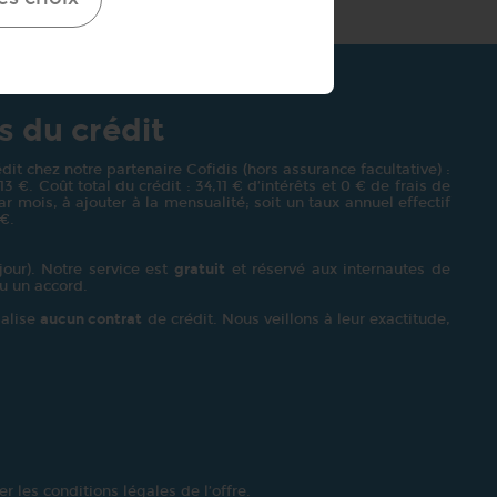
s du crédit
it chez notre partenaire Cofidis (hors assurance facultative) :
€. Coût total du crédit : 34,11 € d’intérêts et 0 € de frais de
r mois, à ajouter à la mensualité; soit un taux annuel effectif
 €.
our). Notre service est
gratuit
et réservé aux internautes de
u un accord.
alise
aucun contrat
de crédit. Nous veillons à leur exactitude,
r les conditions légales de l’offre.