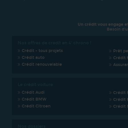
Un crédit vous engage e
Besoin d'u
Nos offres de credit en 4' chrono !
Crédit - tous projets
Prêt p
Crédit auto
Crédit 
Crédit renouvelable
Assura
Le crédit voiture
Crédit Audi
Crédit 
Crédit BMW
Crédit 
Crédit Citroen
Crédit
Nos dossiers