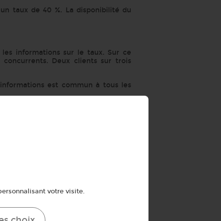
n taux de 40 %. La disponibilité du
 les informations sur le taux. Sur ce
 concurrents. Deux clients sur trois
informations est commun à tous les
rogés seulement sont satisfaits quel
 sur ce critère tandis que Cofinoga n’a
 Cofidis arrive encore en tête (64,6 %)
 menée par le magazine Que choisir, à
 sont basés sur 1 063 réponses au
ersonnalisant votre visite.
es choix