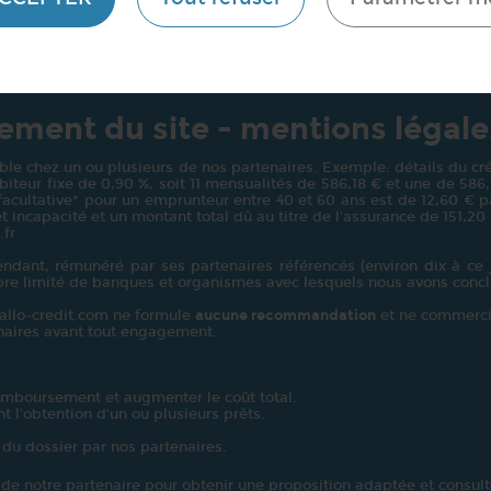
ment du site - mentions légale
le chez un ou plusieurs de nos partenaires. Exemple: détails du créd
teur fixe de 0,90 %, soit 11 mensualités de 586,18 € et une de 586,13 
 facultative* pour un emprunteur entre 40 et 60 ans est de 12,60 € pa
t incapacité et un montant total dû au titre de l'assurance de 151,20
.fr
dant, rémunéré par ses partenaires référencés (environ dix à ce j
bre limité de banques et organismes avec lesquels nous avons concl
: allo-credit.com ne formule
aucune recommandation
et ne commerci
enaires avant tout engagement.
emboursement et augmenter le coût total.
t l’obtention d’un ou plusieurs prêts.
 du dossier par nos partenaires.
e de notre partenaire pour obtenir une proposition adaptée et consulte