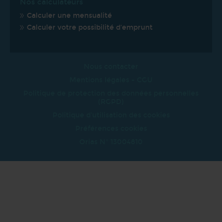
Nos calculateurs
Calculer une mensualité
Calculer votre possibilité d'emprunt
Nous contacter
Mentions légales - CGU
Politique de protection des données personnelles
(RGPD)
Politique d'utilisation des cookies
Préférences cookies
Orias N° 13004810