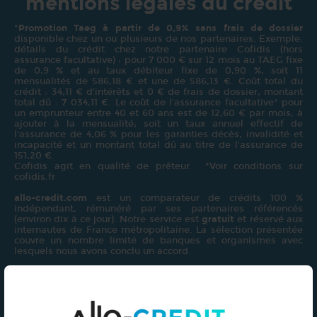
mentions légales du crédit
*
Promotion Taeg à partir de 0,9% sans frais de dossier
disponible chez un ou plusieurs de nos partenaires. Exemple:
détails du crédit chez notre partenaire Cofidis (hors
assurance facultative) : pour 7 000 € sur 12 mois au TAEG fixe
de 0,9 % et au taux débiteur fixe de 0,90 %, soit 11
mensualités de 586,18 € et une de 586,13 €. Coût total du
crédit : 34,11 € d’intérêts et 0 € de frais de dossier, montant
total dû : 7 034,11 €. Le coût de l'assurance facultative* pour
un emprunteur entre 40 et 60 ans est de 12,60 € par mois, à
ajouter à la mensualité; soit un taux annuel effectif de
l'assurance de 4,06 % pour les garanties décès, invalidité et
incapacité et un montant total dû au titre de l'assurance de
151,20 €.
Cofidis agit en qualité de prêteur. *Voir conditions sur
cofidis.fr
allo-credit.com
est un comparateur de crédits 100 %
indépendant, rémunéré par ses partenaires référencés
(environ dix à ce jour). Notre service est
gratuit
et réservé aux
internautes de France métropolitaine. La sélection présentée
couvre un nombre limité de banques et organismes avec
lesquels nous avons conclu un accord.
Les informations sont fournies à titre indicatif et comparatif :
allo-credit.com ne formule
aucune recommandation
et ne
commercialise
aucun contrat
de crédit. Nous veillons à leur
exactitude, mais vous devez les vérifier directement auprès
de nos partenaires avant tout engagement.