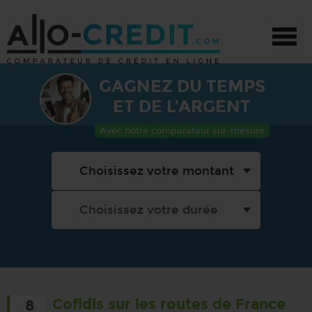
GAGNEZ DU TEMPS
CRÉDIT - TOUS PROJETS
ET DE L’ARGENT
CRÉDIT AUTO
Avec notre comparateur sur-mesure
CRÉDIT TRAVAUX
PRÊT PERSONNEL
PROMOTIONS
Cofidis sur les routes de France
8