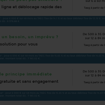
sur 6 à 60 m
 ligne et déblocage rapide des
Taeg à partir de 
 : pour 6 000 € sur 48 mois au TAEG fixe de 14,1 % et au taux débiteur fixe de 13,19 %, soi
l dû : 8 978,88 €.
De 500 à 35 
, un besoin, un imprévu ?
sur 12 à 84 m
a solution pour vous
Taeg à partir de 
* : pour 6 000 € sur 48 mois au TAEG fixe de 15,65 % et au taux débiteur fixe de 14,63 %,
ssier, montant total dû : 7 961,02 €.
De 500 à 35 
e principe immédiate
sur 12 à 84 m
 gratuite et sans engagement
Taeg à partir de 
ve* : pour 6 000 € sur 48 mois au TAEG fixe de 15,65 % et au taux débiteur fixe de 14,63 
ssier, montant total dû : 7 961,02 €.