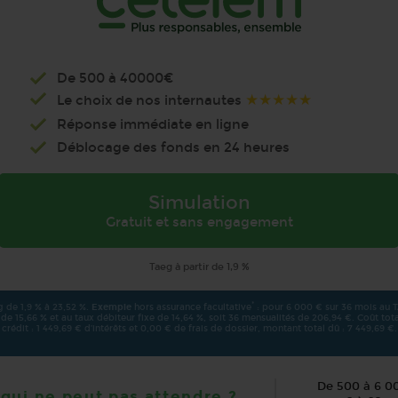
De 500 à 40000€
★★★★★
Le choix de nos internautes
Réponse immédiate en ligne
Déblocage des fonds en 24 heures
Simulation
Gratuit et sans engagement
Taeg à partir de 1,9 %
*
 de 1,9 % à 23,52 %.
Exemple
hors assurance facultative
: pour 6 000 € sur 36 mois au 
 de 15,66 % et au taux débiteur fixe de 14,64 %, soit 36 mensualités de 206,94 €. Coût tot
crédit : 1 449,69 € d’intérêts et 0,00 € de frais de dossier, montant total dû : 7 449,69 €.
De 500 à 6 0
 qui ne peut pas attendre ?