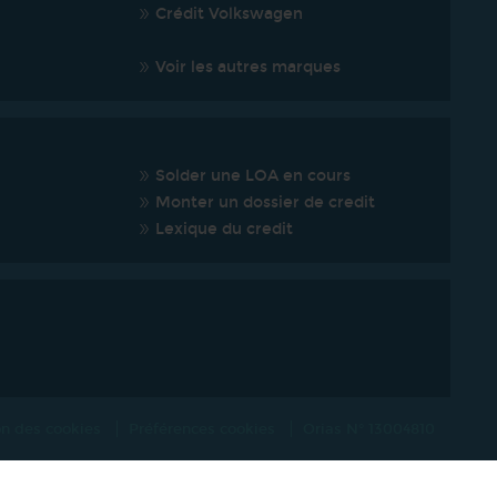
Crédit Volkswagen
Voir les autres marques
Solder une LOA en cours
Monter un dossier de credit
Lexique du credit
ion des cookies
Préférences cookies
Orias N° 13004810