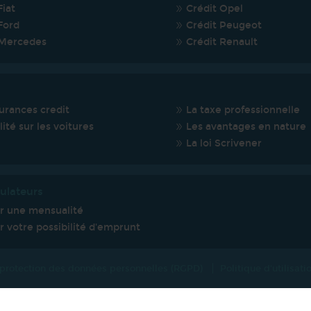
Fiat
Crédit Opel
Ford
Crédit Peugeot
 Mercedes
Crédit Renault
urances credit
La taxe professionnelle
lité sur les voitures
Les avantages en nature
La loi Scrivener
ulateurs
er une mensualité
r votre possibilité d'emprunt
 protection des données personnelles (RGPD)
Politique d'utilisat