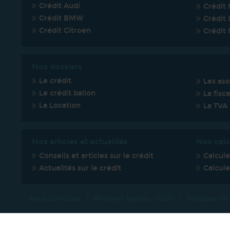
Crédit Audi
Crédit 
Crédit BMW
Crédit 
Crédit Citroen
Crédit
Nos dossiers
Le crédit
Les ass
Le crédit ballon
La fisca
La Location
La TVA
Nos articles et actualités
Nos calc
Conseils et articles sur le crédit
Calcul
Actualités sur le crédit
Calcule
Nous contacter
Mentions légales - CGU
Politique de