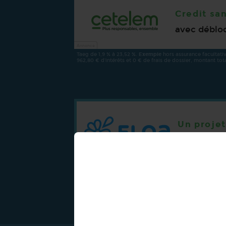
Credit san
avec débloc
Annonce
Taeg de 1,9 % à 23,52 %.
Exemple
hors assurance facultativ
962,80 € d’intérêts et 0 € de frais de dossier, montant tota
Un projet
Décision e
fonds
Annonce
Taeg de 5,9 % à 21,1 %.
Exemple
hors assurance facultative*
978,88 € d’intérêts et 0 € de frais de dossier, montant tota
Bienvenue sur allo-cred