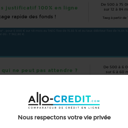
De 500 à 75 0
s justificatif 100% en ligne
sur 12 à 84 m
age rapide des fonds !
Taeg à partir de 
e* : pour 6 000 € sur 48 mois au TAEG fixe de 15,66 % et au taux débiteur fixe de 14,64 %, 
l dû : 7 962,80 €.
De 500 à 6 
 qui ne peut pas attendre ?
sur 6 à 60 
n ligne et déblocage rapide des
Taeg à partir de
 : pour 6 000 € sur 48 mois au TAEG fixe de 14,1 % et au taux débiteur fixe de 13,19 %, soi
l dû : 8 978,88 €.
it.com, comparateur de crédit, site 100% indépendant et rémunéré par ses 
Nous respectons votre vie privée