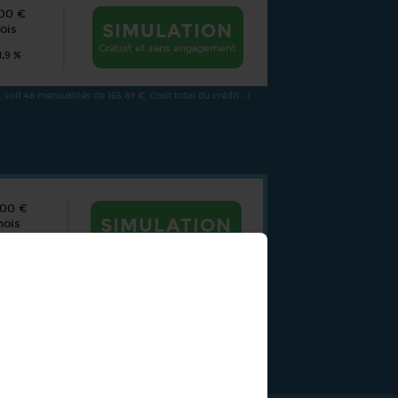
00 €
SIMULATION
ois
Gratuit et sans engagement
1,9 %
soit 48 mensualités de 165,89 €. Coût total du crédit : 1
000 €
SIMULATION
mois
Gratuit et sans engagement
 5,9 %
t 48 mensualités de 187,06 €. Coût total du crédit : 2
partenaires référencés.*