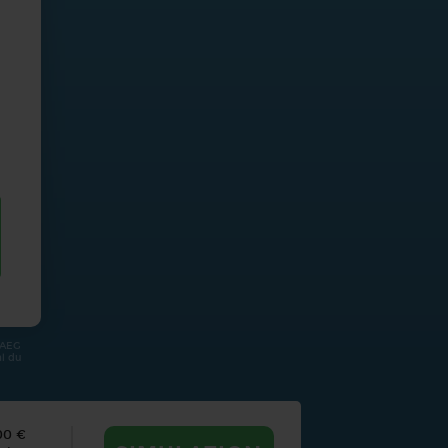
TAEG
al du
00 €