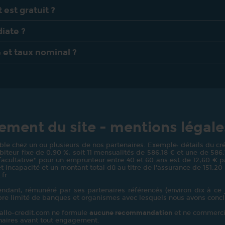
est gratuit ?
iate ?
 et taux nominal ?
ment du site - mentions légale
le chez un ou plusieurs de nos partenaires. Exemple: détails du créd
teur fixe de 0,90 %, soit 11 mensualités de 586,18 € et une de 586,13 
 facultative* pour un emprunteur entre 40 et 60 ans est de 12,60 € pa
t incapacité et un montant total dû au titre de l'assurance de 151,20
.fr
dant, rémunéré par ses partenaires référencés (environ dix à ce j
bre limité de banques et organismes avec lesquels nous avons concl
: allo-credit.com ne formule
aucune recommandation
et ne commerci
enaires avant tout engagement.