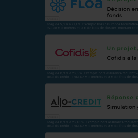
Décision en
fonds
Annonce
Taeg de 5,9 % à 21,1 %.
Exemple
hors assurance facultative*
978,88 € d’intérêts et 0 € de frais de dossier, montant tota
Un projet
Cofidis a l
Annonce
Taeg de 0,9 % à 23,5 %.
Exemple
hors assurance facultative
total du crédit : 1 961,02 € d’intérêts et 0 € de frais de do
Réponse d
Simulation
Annonce
Taeg de 0,9 % à 23,49 %.
Exemple
hors assurance facultati
total du crédit : 1 961,02 € d’intérêts et 0 € de frais de do