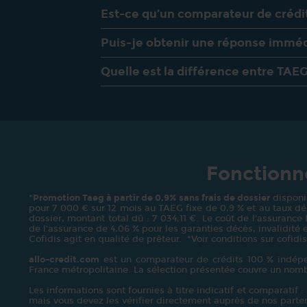
Est-ce qu’un comparateur de crédit 
Puis-je obtenir une réponse imméd
Quelle est la différence entre TAEG
Fonctionne
*
Promotion Taeg à partir de 0,9% sans frais de dossier
disponib
pour 7 000 € sur 12 mois au TAEG fixe de 0,9 % et au taux débi
dossier, montant total dû : 7 034,11 €. Le coût de l'assurance
de l'assurance de 4,06 % pour les garanties décès, invalidité e
Cofidis agit en qualité de prêteur. *Voir conditions sur cofidis
allo-credit.com
est un comparateur de crédits 100 % indépen
France métropolitaine. La sélection présentée couvre un nom
Les informations sont fournies à titre indicatif et comparatif 
mais vous devez les vérifier directement auprès de nos part