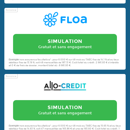
Annonce
SIMULATION
Gratuit et sans engagement
Exemple
hors assurance facultative* : pour 6 000 € sur 48 mois au TAEG fixe de 14,1 % et au taux
débiteur fixe de 13,19 %, soit 48 mensualités de 187,13 €. Coût total du crédit : 2 981,93 € d’intérêts
et 0 € de frais de dossier, montant total dû : 8 981,93 €.
Annonce
SIMULATION
Gratuit et sans engagement
Exemple
hors assurance facultative* : pour 6 000 € sur 48 mois au TAEG fixe de 15,65 % et au taux
débiteur fixe de 14,63 %, soit 47 mensualités de 165,86 € et une de 165,60 €. Coût total du crédit : 1