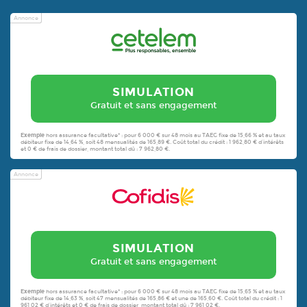
Annonce
SIMULATION
Gratuit et sans engagement
Exemple
hors assurance facultative* : pour 6 000 € sur 48 mois au TAEG fixe de 15,66 % et au taux
débiteur fixe de 14,64 %, soit 48 mensualités de 165,89 €. Coût total du crédit : 1 962,80 € d’intérêts
et 0 € de frais de dossier, montant total dû : 7 962,80 €.
Annonce
SIMULATION
Gratuit et sans engagement
Exemple
hors assurance facultative* : pour 6 000 € sur 48 mois au TAEG fixe de 15,65 % et au taux
débiteur fixe de 14,63 %, soit 47 mensualités de 165,86 € et une de 165,60 €. Coût total du crédit : 1
961,02 € d’intérêts et 0 € de frais de dossier, montant total dû : 7 961,02 €.