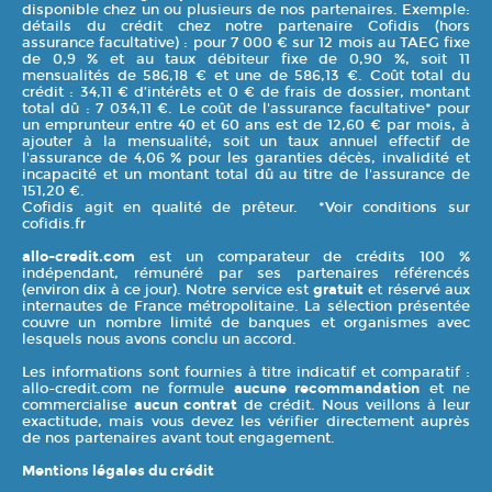
disponible chez un ou plusieurs de nos partenaires. Exemple:
détails du crédit chez notre partenaire Cofidis (hors
assurance facultative) : pour 7 000 € sur 12 mois au TAEG fixe
de 0,9 % et au taux débiteur fixe de 0,90 %, soit 11
mensualités de 586,18 € et une de 586,13 €. Coût total du
crédit : 34,11 € d’intérêts et 0 € de frais de dossier, montant
total dû : 7 034,11 €. Le coût de l'assurance facultative* pour
un emprunteur entre 40 et 60 ans est de 12,60 € par mois, à
ajouter à la mensualité; soit un taux annuel effectif de
l'assurance de 4,06 % pour les garanties décès, invalidité et
incapacité et un montant total dû au titre de l'assurance de
151,20 €.
Cofidis agit en qualité de prêteur. *Voir conditions sur
cofidis.fr
allo-credit.com
est un comparateur de crédits 100 %
indépendant, rémunéré par ses partenaires référencés
(environ dix à ce jour). Notre service est
gratuit
et réservé aux
internautes de France métropolitaine. La sélection présentée
couvre un nombre limité de banques et organismes avec
lesquels nous avons conclu un accord.
Les informations sont fournies à titre indicatif et comparatif :
allo-credit.com ne formule
aucune recommandation
et ne
commercialise
aucun contrat
de crédit. Nous veillons à leur
exactitude, mais vous devez les vérifier directement auprès
de nos partenaires avant tout engagement.
Mentions légales du crédit