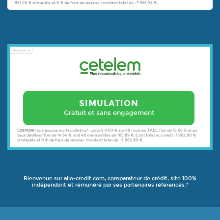
961,02 € d’intérêts et 0 € de frais de dossier, montant total dû : 7 961,02 €.
Annonce
SIMULATION
Gratuit et sans engagement
Exemple
hors assurance facultative* : pour 6 000 € sur 48 mois au TAEG fixe de 15,66 % et au
taux débiteur fixe de 14,64 %, soit 48 mensualités de 165,89 €. Coût total du crédit : 1 962,80 €
d’intérêts et 0 € de frais de dossier, montant total dû : 7 962,80 €.
Bienvenue sur allo-credit.com, comparateur de crédit, site 100%
indépendant et rémunéré par ses partenaires référencés.*